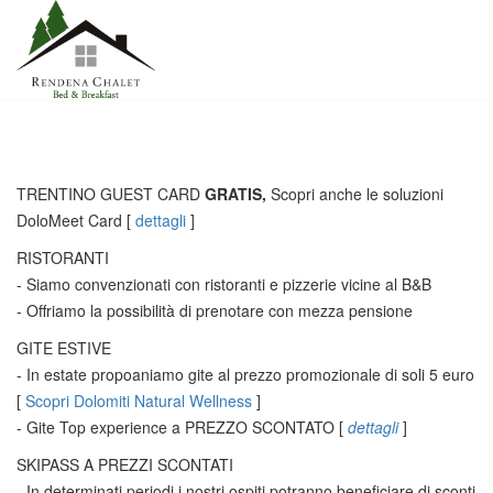
TRENTINO GUEST CARD
GRATIS,
Scopri anche le soluzioni
DoloMeet Card
[
dettagli
]
RISTORANTI
- Siamo convenzionati con ristoranti e pizzerie vicine al B&B
- Offriamo la possibilità di prenotare con mezza pensione
GITE ESTIVE
- In estate propoaniamo gite al prezzo promozionale di soli 5 euro
[
Scopri Dolomiti Natural Wellness
]
- Gite Top experience a PREZZO SCONTATO
[
dettagli
]
SKIPASS A PREZZI SCONTATI
- In determinati periodi i nostri ospiti potranno beneficiare di sconti