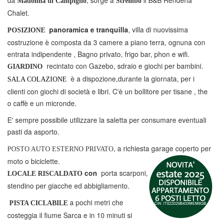
da
, sorge a
il B&B Rendena
Madonna di Campiglio
Strembo
Chalet.
panoramica e tranquilla
, villa di nuovissima
POSIZIONE
costruzione è composta da 3 camere a piano terra, ognuna con
entrata indipendente , Bagno privato, frigo bar, phon e wifi.
recintato con Gazebo, sdraio e giochi per bambini.
GIARDINO
è a dispozione,durante la giornata, per i
SALA COLAZIONE
clienti con giochi di società e libri. C'è un bollitore per tisane , the
o caffè e un micronde.
E' sempre possibile utilizzare la saletta per consumare eventuali
pasti da asporto.
, a richiesta garage coperto per
POSTO AUTO ESTERNO PRIVATO
moto o biciclette.
con
porta scarponi,
LOCALE RISCALDATO
stendino per giacche ed abbigliamento.
a pochi metri che
PISTA CICLABILE
costeggia il fiume Sarca e in 10 minuti si