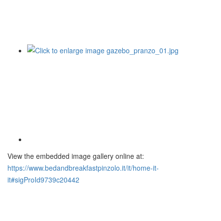
View the embedded image gallery online at:
https://www.bedandbreakfastpinzolo.it/it/home-it-
it#sigProId9739c20442